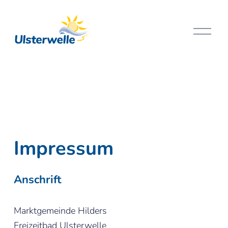
M
e
n
ü
ö
f
f
n
e
n
Impressum
Anschrift
Marktgemeinde Hilders
Freizeitbad Ulsterwelle